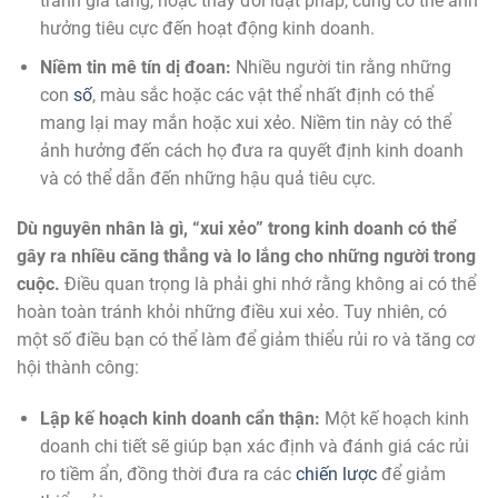
tranh gia tăng, hoặc thay đổi luật pháp, cũng có thể ảnh
hưởng tiêu cực đến hoạt động kinh doanh.
Niềm tin mê tín dị đoan:
Nhiều người tin rằng những
con
số
, màu sắc hoặc các vật thể nhất định có thể
mang lại may mắn hoặc xui xẻo. Niềm tin này có thể
ảnh hưởng đến cách họ đưa ra quyết định kinh doanh
và có thể dẫn đến những hậu quả tiêu cực.
Dù nguyên nhân là gì, “xui xẻo” trong kinh doanh có thể
gây ra nhiều căng thẳng và lo lắng cho những người trong
cuộc.
Điều quan trọng là phải ghi nhớ rằng không ai có thể
hoàn toàn tránh khỏi những điều xui xẻo. Tuy nhiên, có
một số điều bạn có thể làm để giảm thiểu rủi ro và tăng cơ
hội thành công:
Lập kế hoạch kinh doanh cẩn thận:
Một kế hoạch kinh
doanh chi tiết sẽ giúp bạn xác định và đánh giá các rủi
ro tiềm ẩn, đồng thời đưa ra các
chiến lược
để giảm