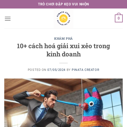
Skip
TRÒ CHƠI ĐẬP KẸO VUI NHỘN
to
content
0
KHÁM PHÁ
10+ cách hoá giải xui xẻo trong
kinh doanh
POSTED ON
07/05/2024
BY
PINATA CREATOR