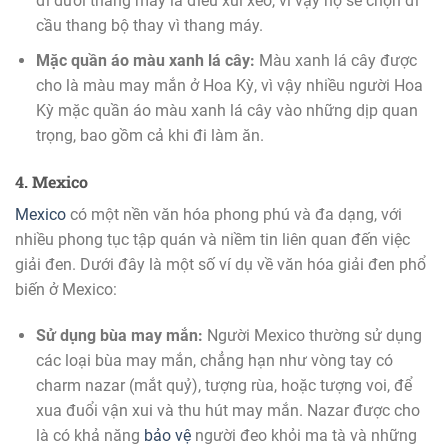
đi dưới thang máy là điều xui xẻo, vì vậy họ sẽ chọn đi
cầu thang bộ thay vì thang máy.
Mặc quần áo màu xanh lá cây:
Màu xanh lá cây được
cho là màu may mắn ở Hoa Kỳ, vì vậy nhiều người Hoa
Kỳ mặc quần áo màu xanh lá cây vào những dịp quan
trọng, bao gồm cả khi đi làm ăn.
4. Mexico
Mexico
có một nền văn hóa phong phú và đa dạng, với
nhiều phong tục tập quán và niềm tin liên quan đến việc
giải đen. Dưới đây là một số ví dụ về văn hóa giải đen phổ
biến ở Mexico:
Sử dụng bùa may mắn:
Người Mexico thường sử dụng
các loại bùa may mắn, chẳng hạn như vòng tay có
charm nazar (mắt quỷ), tượng rùa, hoặc tượng voi, để
xua đuổi vận xui và thu hút may mắn. Nazar được cho
là có khả năng
bảo vệ
người đeo khỏi ma tà và những