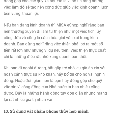
đóng góp cho các quỹ xã hội. Đó là vì họ tin rằng những
việc làm đó sẽ tạo nên công đức giúp việc kinh doanh luôn
bền vững, thuận lợi.
Nếu bạn đang kinh doanh thì MISA eShop nghĩ rằng bạn
nên thường xuyên đi làm từ thiện như một việc tích lũy
công đức và cũng là cách hóa giải vận xui trong kinh
doanh. Bạn đừng nghĩ rằng việc thiện phải bỏ ra một số
tiền rất lớn như những ví dụ nêu trên. Việc thiện thực chất
chỉ là những điều rất nhỏ xung quanh bạn thôi.
Khi bạn đi ngoài đường, bắt gặp trẻ nhỏ, cụ già ăn xin với
hoàn cảnh thực sự khó khăn, hãy bố thí cho họ vài nghìn
đồng. Hoặc đơn giản hơn là bạn hãy đóng góp cho quỹ
vắc xin vì công đồng của Nhà nước ta bao nhiêu cũng
được. Đấy là những hành động tuy đơn giản nhưng mang
lại rất nhiều giá trị nhân văn.
10. Sử dụng vật phẩm phong thủy hợp mệnh