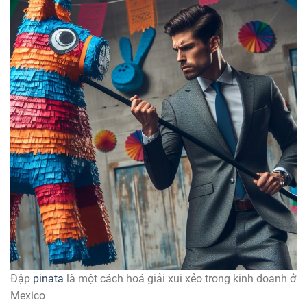
Đập
pinata
là một cách hoá giải xui xẻo trong kinh doanh ở
Mexico