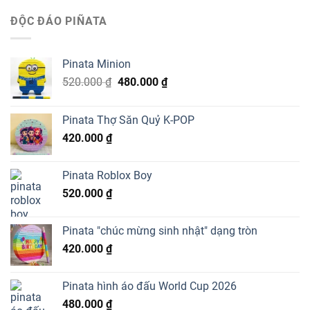
ĐỘC ĐÁO PIÑATA
Pinata Minion
Giá
Giá
520.000
₫
480.000
₫
gốc
hiện
là:
tại
Pinata Thợ Săn Quỷ K-POP
520.000 ₫.
là:
420.000
₫
480.000 ₫.
Pinata Roblox Boy
520.000
₫
Pinata "chúc mừng sinh nhật" dạng tròn
420.000
₫
Pinata hình áo đấu World Cup 2026
480.000
₫