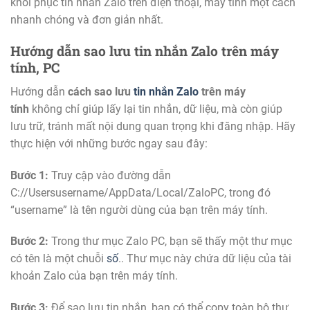
khôi phục tin nhắn Zalo trên điện thoại, máy tính một cách
nhanh chóng và đơn giản nhất.
Hướng dẫn sao lưu tin nhắn Zalo trên máy
tính, PC
Hướng dẫn
cách sao lưu
tin nhắn Zalo
trên máy
tính
không chỉ giúp lấy lại tin nhắn, dữ liệu, mà còn giúp
lưu trữ, tránh mất nội dung quan trọng khi đăng nhập. Hãy
thực hiện với những bước ngay sau đây:
Bước 1:
Truy cập vào đường dẫn
C://Usersusername/AppData/Local/ZaloPC, trong đó
“username” là tên người dùng của bạn trên máy tính.
Bước 2:
Trong thư mục Zalo PC, bạn sẽ thấy một thư mục
có tên là một chuỗi
số
.. Thư mục này chứa dữ liệu của tài
khoản Zalo của bạn trên máy tính.
Bước 3:
Để sao lưu tin nhắn, bạn có thể copy toàn bộ thư