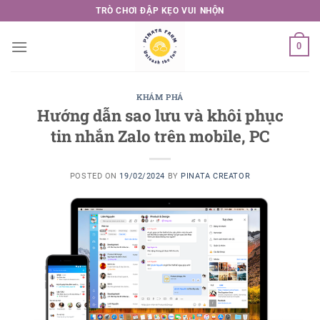
Skip
TRÒ CHƠI ĐẬP KẸO VUI NHỘN
to
content
0
KHÁM PHÁ
Hướng dẫn sao lưu và khôi phục
tin nhắn Zalo trên mobile, PC
POSTED ON
19/02/2024
BY
PINATA CREATOR