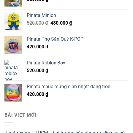
Pinata Minion
Giá
Giá
520.000
₫
480.000
₫
gốc
hiện
là:
tại
Pinata Thợ Săn Quỷ K-POP
520.000 ₫.
là:
420.000
₫
480.000 ₫.
Pinata Roblox Boy
520.000
₫
Pinata "chúc mừng sinh nhật" dạng tròn
420.000
₫
BÀI VIẾT MỚI
Pinata Farm TP.HCM: khai trương văn phòng & dịch vụ vé