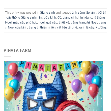
This entry was posted in
Giáng sinh
and tagged
ánh sáng lấp lánh
,
bài trí
,
cây thông Giáng sinh mini
,
cửa kính
,
đỏ
,
giáng sinh
,
hình dáng
,
lá thông
Noel
,
màu sắc phù hợp
,
noel
,
quả cầu
,
thiết kế
,
trắng
,
trang trí Noel
,
trang
trí Noel cửa kính
,
trang trí thiên nhiên
,
vật liệu tái chế
,
xanh lá cây
,
ý tưởng
.
PINATA FARM