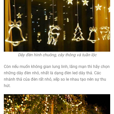
Dây đèn hình chuông, cây thông và tuần lộc
Còn nếu muốn không gian lung linh, lãng mạn thì hãy chọn
những dây đèn nhỏ, nhất là dạng đèn led dây thả. Các
nhánh thả của đèn rất nhỏ, xếp so le nhau tạo nên sự thu
hút.