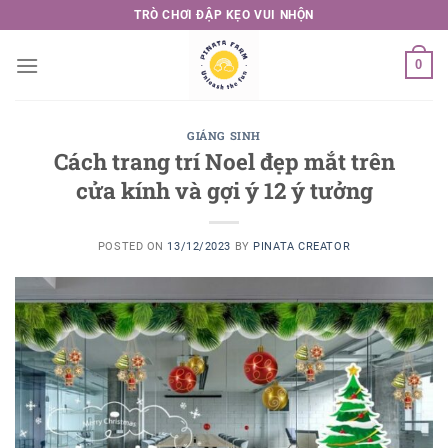
Skip
TRÒ CHƠI ĐẬP KẸO VUI NHỘN
to
content
0
GIÁNG SINH
Cách trang trí Noel đẹp mắt trên
cửa kính và gợi ý 12 ý tưởng
POSTED ON
13/12/2023
BY
PINATA CREATOR