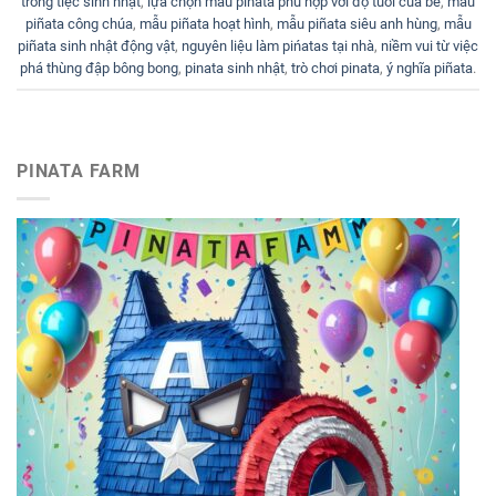
trong tiệc sinh nhật
,
lựa chọn mẫu piñata phù hợp với độ tuổi của bé
,
mẫu
piñata công chúa
,
mẫu piñata hoạt hình
,
mẫu piñata siêu anh hùng
,
mẫu
piñata sinh nhật động vật
,
nguyên liệu làm pińatas tại nhà
,
niềm vui từ việc
phá thùng đập bông bong
,
pinata sinh nhật
,
trò chơi pinata
,
ý nghĩa piñata
.
PINATA FARM