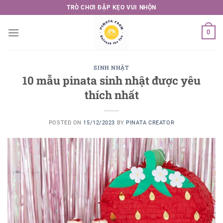
Skip
TRÒ CHƠI ĐẬP KẸO VUI NHỘN
to
content
0
SINH NHẬT
10 mẫu pinata sinh nhật được yêu
thích nhất
POSTED ON
15/12/2023
BY
PINATA CREATOR