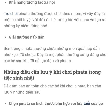
Khả năng tương tác xã hội
Trò chơi
pinata thường được chơi theo nhóm, vì vậy đây là
một cơ hội tuyệt vời để các bé tương tác với nhau và tạo ra
những kỷ niệm đáng nhớ.
Giải thưởng hấp dẫn
Bên trong pinata thường chứa những món quà hấp dẫn
như kẹo, đồ chơi,… Đây là một phần thưởng xứng đáng cho
các bé sau khi đã nỗ lực đập vỡ pinata.
Những điều cần lưu ý khi chơi pinata trong
tiệc sinh nhật
Để đảm bảo an toàn cho các bé khi chơi pinata, bạn cần
lưu ý những điều sau:
Chọn pinata có kích thước phù hợp với lứa
tuổi
của bé