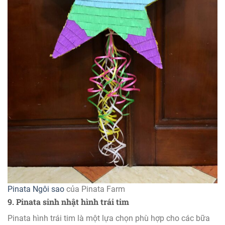
Pinata Ngôi sao
của Pinata Farm
9. Pinata sinh nhật hình trái tim
Pinata hình trái tim là một lựa chọn phù hợp cho các bữa