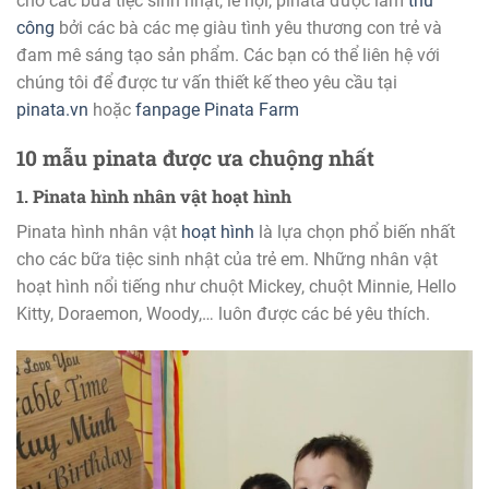
cho các bữa tiệc sinh nhật, lễ hội, pinata được làm
thủ
công
bởi các bà các mẹ giàu tình yêu thương con trẻ và
đam mê sáng tạo sản phẩm. Các bạn có thể liên hệ với
chúng tôi để được tư vấn thiết kế theo yêu cầu tại
pinata.vn
hoặc
fanpage Pinata Farm
10 mẫu pinata được ưa chuộng nhất
1. Pinata hình nhân vật hoạt hình
Pinata hình nhân vật
hoạt hình
là lựa chọn phổ biến nhất
cho các bữa tiệc sinh nhật của trẻ em. Những nhân vật
hoạt hình nổi tiếng như chuột Mickey, chuột Minnie, Hello
Kitty, Doraemon, Woody,… luôn được các bé yêu thích.