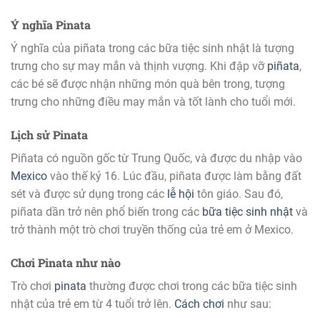
Ý nghĩa Pinata
Ý nghĩa của piñata trong các bữa tiệc sinh nhật là tượng
trưng cho sự may mắn và thịnh vượng. Khi đập vỡ
piñata
,
các bé sẽ được nhận những món quà bên trong, tượng
trưng cho những điều may mắn và tốt lành cho tuổi mới.
Lịch sử Pinata
Piñata có nguồn gốc từ Trung Quốc, và được du nhập vào
Mexico
vào thế kỷ 16. Lúc đầu, piñata được làm bằng đất
sét và được sử dụng trong các
lễ hội
tôn giáo. Sau đó,
piñata dần trở nên phổ biến trong các
bữa tiệc sinh nhật
và
trở thành một trò chơi truyền thống của trẻ em ở Mexico.
Chơi Pinata
như nào
Trò chơi
pinata
thường được chơi trong các bữa tiệc sinh
nhật của trẻ em từ 4 tuổi trở lên.
Cách chơi
như sau: