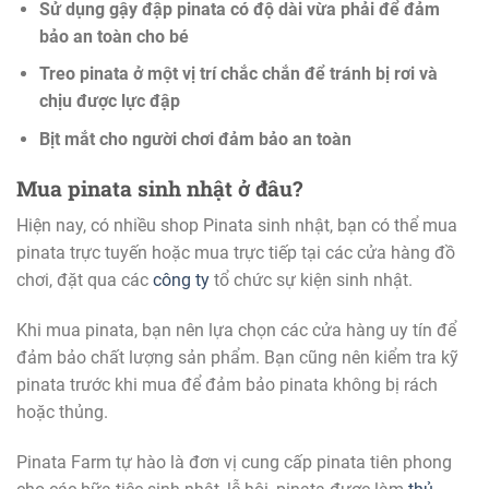
Sử dụng gậy đập pinata có độ dài vừa phải để đảm
bảo an toàn cho bé
Treo pinata ở một vị trí chắc chắn để tránh bị
rơi và
chịu được lực đập
Bịt mắt cho người chơi đảm bảo an toàn
Mua pinata sinh nhật ở đâu?
Hiện nay, có nhiều shop Pinata sinh nhật, bạn có thể mua
pinata trực tuyến hoặc mua trực tiếp tại các cửa hàng đồ
chơi, đặt qua các
công ty
tổ chức sự kiện sinh nhật.
Khi mua pinata, bạn nên lựa chọn các cửa hàng uy tín để
đảm bảo chất lượng sản phẩm. Bạn cũng nên kiểm tra kỹ
pinata trước khi mua để đảm bảo pinata không bị rách
hoặc thủng.
Pinata Farm tự hào là đơn vị cung cấp pinata tiên phong