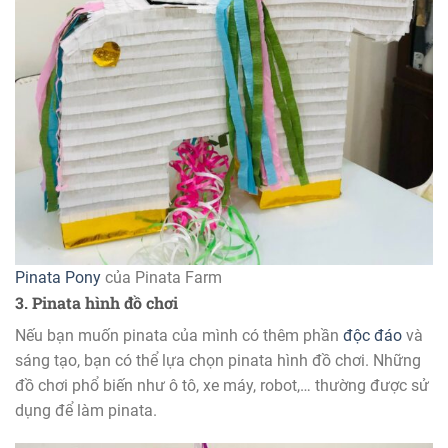
Pinata Pony
của Pinata Farm
3. Pinata hình đồ chơi
Nếu bạn muốn pinata của mình có thêm phần
độc đáo
và
sáng tạo, bạn có thể lựa chọn pinata hình đồ chơi. Những
đồ chơi phổ biến như ô tô, xe máy, robot,… thường được sử
dụng để làm pinata.