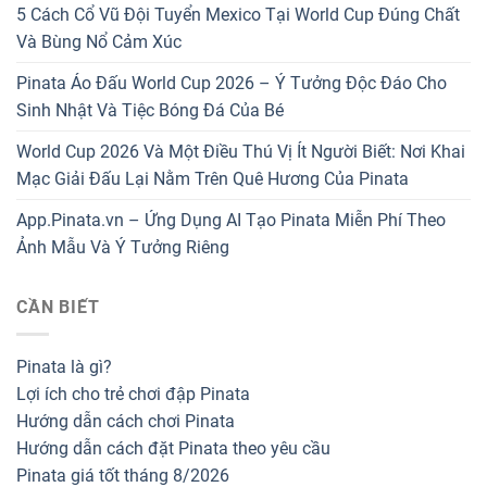
5 Cách Cổ Vũ Đội Tuyển Mexico Tại World Cup Đúng Chất
Và Bùng Nổ Cảm Xúc
Pinata Áo Đấu World Cup 2026 – Ý Tưởng Độc Đáo Cho
Sinh Nhật Và Tiệc Bóng Đá Của Bé
World Cup 2026 Và Một Điều Thú Vị Ít Người Biết: Nơi Khai
Mạc Giải Đấu Lại Nằm Trên Quê Hương Của Pinata
App.Pinata.vn – Ứng Dụng AI Tạo Pinata Miễn Phí Theo
Ảnh Mẫu Và Ý Tưởng Riêng
CẦN BIẾT
Pinata là gì?
Lợi ích cho trẻ chơi đập Pinata
Hướng dẫn cách chơi Pinata
Hướng dẫn cách đặt Pinata theo yêu cầu
Pinata giá tốt tháng 8/2026