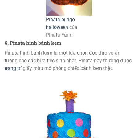
Pinata bí ngô
halloween
của
Pinata Farm
6. Pinata hình bánh kem
Pinata hình bánh kem là một lựa chọn độc đáo và ấn
tượng cho các bữa tiệc sinh nhật. Pinata này thường được
trang trí
giấy màu mô phỏng chiếc bánh kem thật.