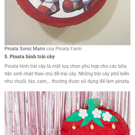
Pinata Sonic Mario
của Pinata Farm
5. Pinata hình trái cây
Pinata hình trái cây là một lựa chọn phù hợp cho các bữa
tiệc sinh nhật theo chủ đề trái cây. Những trái cây phổ biến
như chuối, táo, cam,… thường được sử dụng để làm pinata.