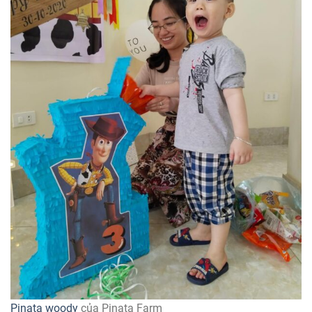
Pinata woody
của Pinata Farm