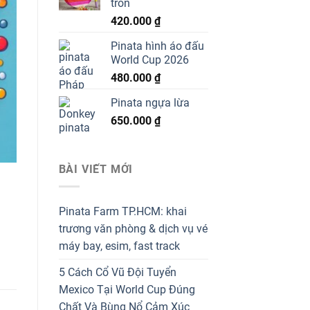
tròn
420.000
₫
Pinata hình áo đấu
World Cup 2026
480.000
₫
Pinata ngựa lừa
650.000
₫
BÀI VIẾT MỚI
Pinata Farm TP.HCM: khai
trương văn phòng & dịch vụ vé
máy bay, esim, fast track
5 Cách Cổ Vũ Đội Tuyển
Mexico Tại World Cup Đúng
Chất Và Bùng Nổ Cảm Xúc