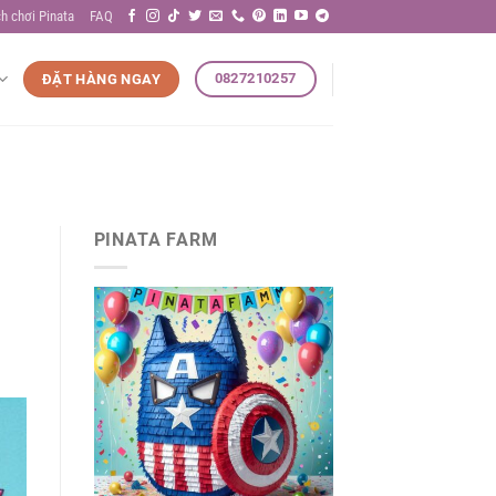
h chơi Pinata
FAQ
0827210257
ĐẶT HÀNG NGAY
PINATA FARM