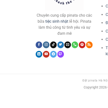
C
C
Chuyên cung cấp pinata cho các
bữa
tiệc sinh nhật
lễ hội. Pinata
Đ
làm thủ công từ tình yêu và sự
C
đam mê
C
T
k
Đặt pinata Hà Nộ
Copyright 2026