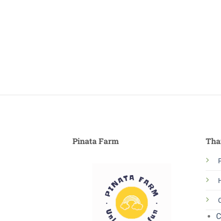
Pinata Farm
Tha
P
C