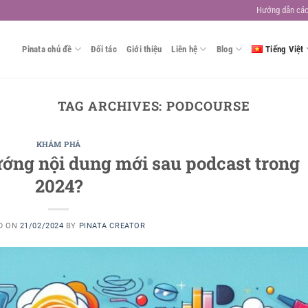
Hướng dẫn các
Pinata chủ đề
Đối tác
Giới thiệu
Liên hệ
Blog
Tiếng Việt
TAG ARCHIVES:
PODCOURSE
KHÁM PHÁ
ướng nội dung mới sau podcast trong
2024?
D ON
21/02/2024
BY
PINATA CREATOR