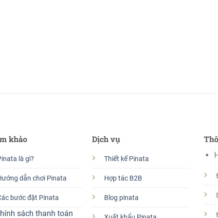
m khảo
Dịch vụ
Thô
H
inata là gì?
Thiết kế Pinata
Hướng dẫn chơi Pinata
Hợp tác B2B
Các bước đặt Pinata
Blog pinata
hính sách thanh toán
Xuất khẩu Pinata