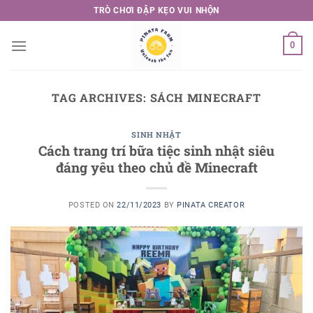
Skip
TRÒ CHƠI ĐẬP KẸO VUI NHỘN
to
content
0
TAG ARCHIVES:
SÁCH MINECRAFT
SINH NHẬT
Cách trang trí bữa tiệc sinh nhật siêu
đáng yêu theo chủ đề Minecraft
POSTED ON
22/11/2023
BY
PINATA CREATOR