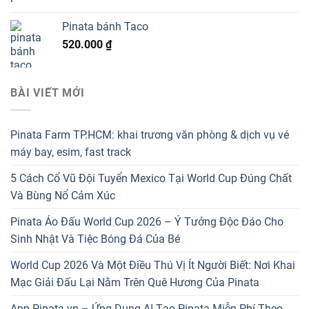
Pinata bánh Taco
520.000
₫
BÀI VIẾT MỚI
Pinata Farm TP.HCM: khai trương văn phòng & dịch vụ vé
máy bay, esim, fast track
5 Cách Cổ Vũ Đội Tuyển Mexico Tại World Cup Đúng Chất
Và Bùng Nổ Cảm Xúc
Pinata Áo Đấu World Cup 2026 – Ý Tưởng Độc Đáo Cho
Sinh Nhật Và Tiệc Bóng Đá Của Bé
World Cup 2026 Và Một Điều Thú Vị Ít Người Biết: Nơi Khai
Mạc Giải Đấu Lại Nằm Trên Quê Hương Của Pinata
App.Pinata.vn – Ứng Dụng AI Tạo Pinata Miễn Phí Theo