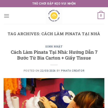
Skip
TRÒ CHƠI ĐẬP KẸO VUI NHỘN
to
content
0
TAG ARCHIVES:
CÁCH LÀM PINATA TẠI NHÀ
SINH NHẬT
Cách Làm Pinata Tại Nhà: Hướng Dẫn 7
Bước Từ Bìa Carton + Giấy Tissue
POSTED ON
22/03/2026
BY
PINATA CREATOR