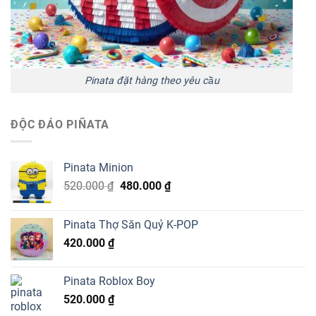
Pinata đặt hàng theo yêu cầu
ĐỘC ĐÁO PIÑATA
Pinata Minion
Giá
Giá
520.000
₫
480.000
₫
gốc
hiện
là:
tại
Pinata Thợ Săn Quỷ K-POP
520.000 ₫.
là:
420.000
₫
480.000 ₫.
Pinata Roblox Boy
520.000
₫