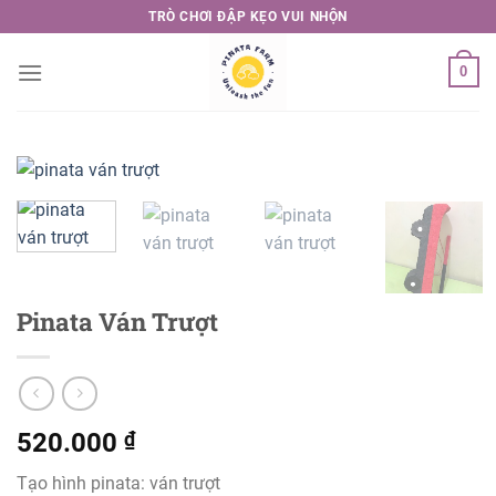
Skip
TRÒ CHƠI ĐẬP KẸO VUI NHỘN
to
content
0
Pinata Ván Trượt
520.000
₫
Tạo hình pinata: ván trượt