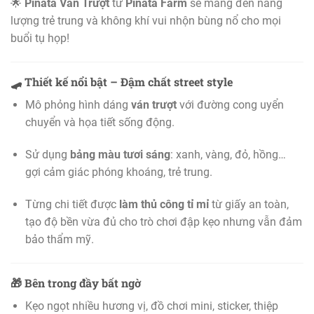
🌟
Pinata Ván Trượt
từ
Pinata Farm
sẽ mang đến năng
lượng trẻ trung và không khí vui nhộn bùng nổ cho mọi
buổi tụ họp!
🛹
Thiết kế nổi bật – Đậm chất street style
Mô phỏng hình dáng
ván trượt
với đường cong uyển
chuyển và họa tiết sống động.
Sử dụng
bảng màu tươi sáng
: xanh, vàng, đỏ, hồng…
gợi cảm giác phóng khoáng, trẻ trung.
Từng chi tiết được
làm thủ công tỉ mỉ
từ giấy an toàn,
tạo độ bền vừa đủ cho trò chơi đập kẹo nhưng vẫn đảm
bảo thẩm mỹ.
🎁
Bên trong đầy bất ngờ
Kẹo ngọt nhiều hương vị, đồ chơi mini, sticker, thiệp