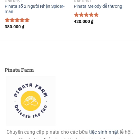
SINH NHẬT
SINH NHẬT
Pinata số 2 Người Nhện Spider-
Pinata Melody dễ thương
man
420.000
₫
Được xếp
380.000
₫
hạng
5.00
Được xếp
5 sao
hạng
5.00
5 sao
Pinata Farm
Chuyên cung cấp pinata cho các bữa
tiệc sinh nhật
lễ hội.