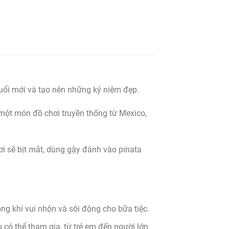
uổi mới và tạo nên những kỷ niệm đẹp.
một món đồ chơi truyền thống từ Mexico,
ơi sẽ bịt mắt, dùng gậy đánh vào pinata
ông khí vui nhộn và sôi động cho bữa tiệc.
 có thể tham gia, từ trẻ em đến người lớn.