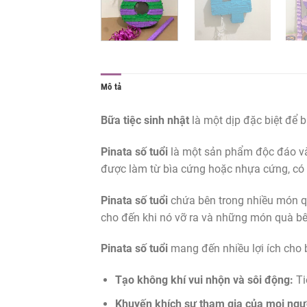
Mô tả
Bữa tiệc sinh nhật
là một dịp đặc biệt để 
Pinata số tuổi
là một sản phẩm độc đáo và 
được làm từ bìa cứng hoặc nhựa cứng, có hì
Pinata số tuổi
chứa bên trong nhiều món quà
cho đến khi nó vỡ ra và những món quà bên
Pinata số tuổi
mang đến nhiều lợi ích cho b
Tạo không khí vui nhộn và sôi động:
Ti
Khuyến khích sự tham gia của mọi ngư