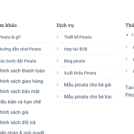
m khảo
Dịch vụ
Thô
H
inata là gì?
Thiết kế Pinata
Hướng dẫn chơi Pinata
Hợp tác B2B
Các bước đặt Pinata
Blog pinata
hính sách thanh toán
Xuất khẩu Pinata
hính sách giao hàng
Mẫu pinata cho bé gái
Tạo 
hính sách bảo mật
Pin
Mẫu pinata cho bé trai
iều kiện và hạn chế
hính sách giá
hính sách đổi trả
iếp nhận & giải quyết