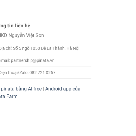
ng tin liên hệ
KD Nguyễn Việt Sơn
Địa chỉ: Số 5 ngõ 1050 Đê La Thành, Hà Nội
Email: partnership@pinata.vn
Điện thoại/Zalo: 082 721 0257
pinata bằng AI free
|
Android app của
ata Farm