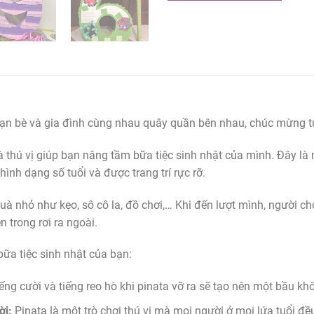
bạn bè và gia đình cùng nhau quây quần bên nhau, chúc mừng t
thú vị giúp bạn nâng tầm bữa tiệc sinh nhật của mình. Đây là 
nh dạng số tuổi và được trang trí rực rỡ.
 nhỏ như kẹo, sô cô la, đồ chơi,… Khi đến lượt mình, người ch
 trong rơi ra ngoài.
ữa tiệc sinh nhật của bạn:
ếng cười và tiếng reo hò khi pinata vỡ ra sẽ tạo nên một bầu kh
ời:
Pinata là một trò chơi thú vị mà mọi người ở mọi lứa tuổi đều