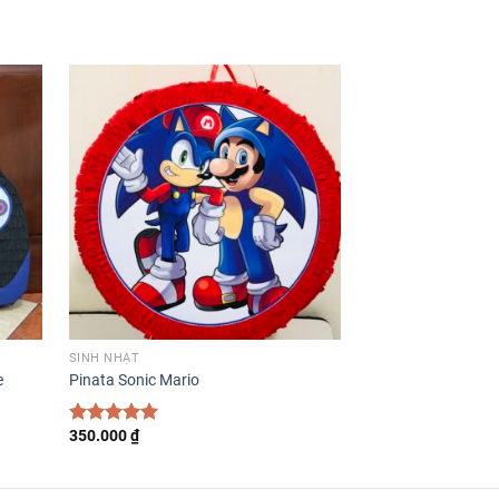
SINH NHẬT
SINH NHẬT
e
Pinata Sonic Mario
Pinata minecraft 1
350.000
₫
420.000
₫
Được xếp
Được xếp
hạng
5.00
hạng
5.00
5 sao
5 sao