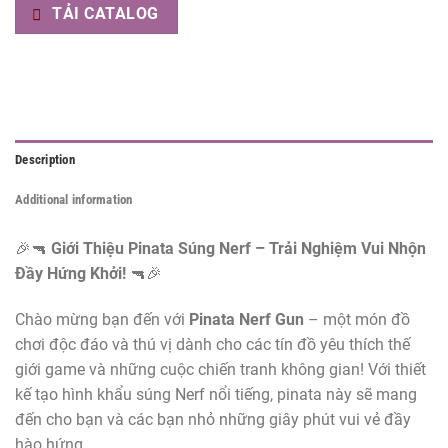
TẢI CATALOG
Description
Additional information
🎉🔫
Giới Thiệu Pinata Súng Nerf – Trải Nghiệm Vui Nhộn
Đầy Hứng Khởi!
🔫🎉
Chào mừng bạn đến với
Pinata Nerf Gun
– một món đồ
chơi độc đáo và thú vị dành cho các tín đồ yêu thích thế
giới game và những cuộc chiến tranh không gian! Với thiết
kế tạo hình khẩu súng Nerf nổi tiếng, pinata này sẽ mang
đến cho bạn và các bạn nhỏ những giây phút vui vẻ đầy
hào hứng.