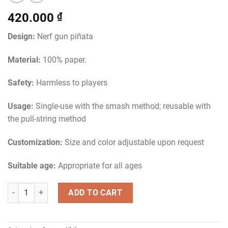
420.000
₫
Design:
Nerf gun piñata
Material:
100% paper.
Safety:
Harmless to players
Usage:
Single-use with the smash method; reusable with
the pull-string method
Customization:
Size and color adjustable upon request
Suitable age:
Appropriate for all ages
Nerf Gun Piñata quantity
ADD TO CART