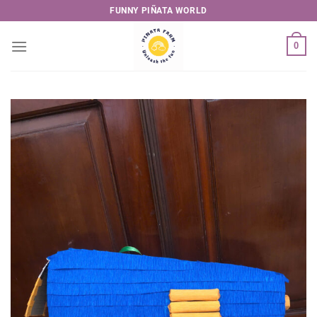
Skip
FUNNY PIÑATA WORLD
to
content
0