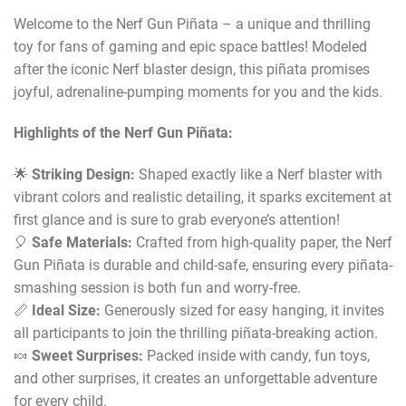
Welcome to the Nerf Gun Piñata – a unique and thrilling
toy for fans of gaming and epic space battles! Modeled
after the iconic Nerf blaster design, this piñata promises
joyful, adrenaline-pumping moments for you and the kids.
Highlights of the Nerf Gun Piñata:
🌟
Striking Design:
Shaped exactly like a Nerf blaster with
vibrant colors and realistic detailing, it sparks excitement at
first glance and is sure to grab everyone’s attention!
🎈
Safe Materials:
Crafted from high-quality paper, the Nerf
Gun Piñata is durable and child-safe, ensuring every piñata-
smashing session is both fun and worry-free.
📏
Ideal Size:
Generously sized for easy hanging, it invites
all participants to join the thrilling piñata-breaking action.
🍬
Sweet Surprises:
Packed inside with candy, fun toys,
and other surprises, it creates an unforgettable adventure
for every child.