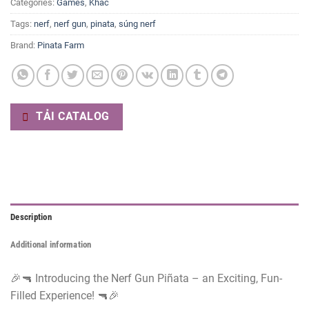
Categories:
Games
,
Khác
Tags:
nerf
,
nerf gun
,
pinata
,
súng nerf
Brand:
Pinata Farm
TẢI CATALOG
Description
Additional information
🎉🔫 Introducing the Nerf Gun Piñata – an Exciting, Fun-
Filled Experience! 🔫🎉