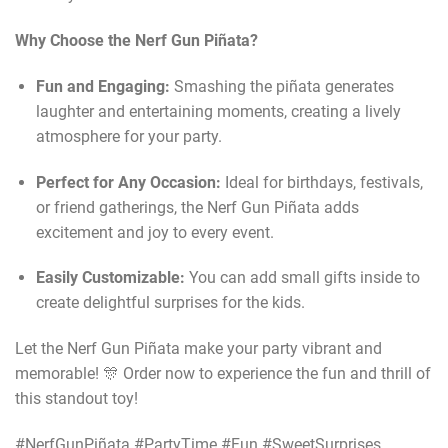
Why Choose the Nerf Gun Piñata?
Fun and Engaging:
Smashing the piñata generates
laughter and entertaining moments, creating a lively
atmosphere for your party.
Perfect for Any Occasion:
Ideal for birthdays, festivals,
or friend gatherings, the Nerf Gun Piñata adds
excitement and joy to every event.
Easily Customizable:
You can add small gifts inside to
create delightful surprises for the kids.
Let the Nerf Gun Piñata make your party vibrant and
memorable! 🎊 Order now to experience the fun and thrill of
this standout toy!
#NerfGunPiñata #PartyTime #Fun #SweetSurprises