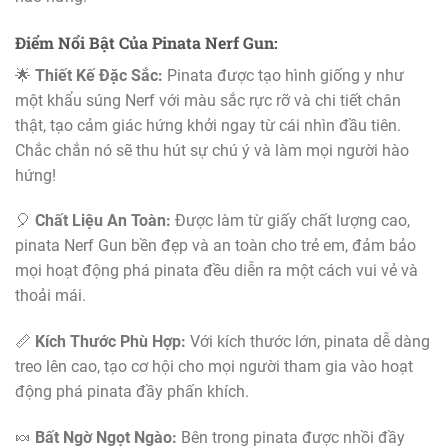
Điểm Nổi Bật Của Pinata Nerf Gun:
🌟
Thiết Kế Đặc Sắc:
Pinata được tạo hình giống y như
một khẩu súng Nerf với màu sắc rực rỡ và chi tiết chân
thật, tạo cảm giác hứng khởi ngay từ cái nhìn đầu tiên.
Chắc chắn nó sẽ thu hút sự chú ý và làm mọi người hào
hứng!
🎈
Chất Liệu An Toàn:
Được làm từ giấy chất lượng cao,
pinata Nerf Gun bền đẹp và an toàn cho trẻ em, đảm bảo
mọi hoạt động phá pinata đều diễn ra một cách vui vẻ và
thoải mái.
📏
Kích Thước Phù Hợp:
Với kích thước lớn, pinata dễ dàng
treo lên cao, tạo cơ hội cho mọi người tham gia vào hoạt
động phá pinata đầy phấn khích.
🍬
Bất Ngờ Ngọt Ngào:
Bên trong pinata được nhồi đầy