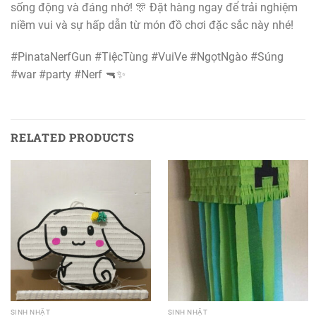
sống động và đáng nhớ! 🎊 Đặt hàng ngay để trải nghiệm
niềm vui và sự hấp dẫn từ món đồ chơi đặc sắc này nhé!
#PinataNerfGun #TiệcTùng #VuiVe #NgọtNgào #Súng
#war #party #Nerf 🔫✨
RELATED PRODUCTS
SINH NHẬT
SINH NHẬT