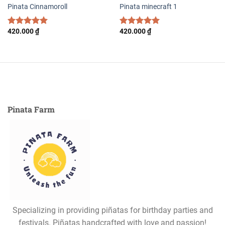
Pinata Cinnamoroll
Pinata minecraft 1
420.000
₫
420.000
₫
Rated
5.00
Rated
5.00
out of 5
out of 5
Pinata Farm
Specializing in providing piñatas for birthday parties and
festivals. Piñatas handcrafted with love and passion!