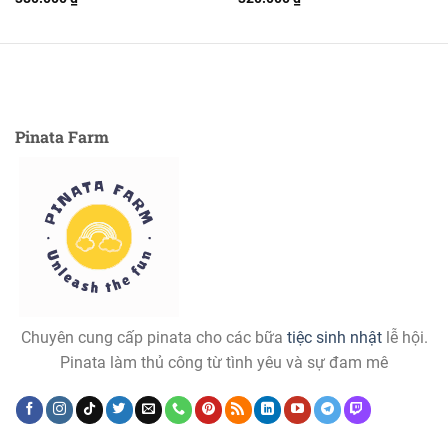
hạng
5.00
hạng
5.00
5 sao
5 sao
Pinata Farm
Chuyên cung cấp pinata cho các bữa
tiệc sinh nhật
lễ hội.
Pinata làm thủ công từ tình yêu và sự đam mê