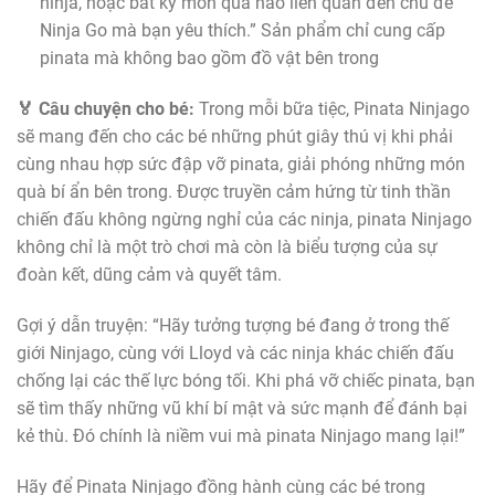
ninja, hoặc bất kỳ món quà nào liên quan đến chủ đề
Ninja Go mà bạn yêu thích.” Sản phẩm chỉ cung cấp
pinata mà không bao gồm đồ vật bên trong
🏅 Câu chuyện cho bé:
Trong mỗi bữa tiệc, Pinata Ninjago
sẽ mang đến cho các bé những phút giây thú vị khi phải
cùng nhau hợp sức đập vỡ pinata, giải phóng những món
quà bí ẩn bên trong. Được truyền cảm hứng từ tinh thần
chiến đấu không ngừng nghỉ của các ninja, pinata Ninjago
không chỉ là một trò chơi mà còn là biểu tượng của sự
đoàn kết, dũng cảm và quyết tâm.
Gợi ý dẫn truyện: “Hãy tưởng tượng bé đang ở trong thế
giới Ninjago, cùng với Lloyd và các ninja khác chiến đấu
chống lại các thế lực bóng tối. Khi phá vỡ chiếc pinata, bạn
sẽ tìm thấy những vũ khí bí mật và sức mạnh để đánh bại
kẻ thù. Đó chính là niềm vui mà pinata Ninjago mang lại!”
Hãy để Pinata Ninjago đồng hành cùng các bé trong