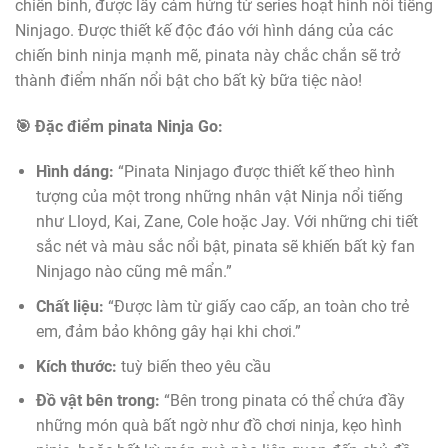
chiến binh, được lấy cảm hứng từ series hoạt hình nổi tiếng
Ninjago. Được thiết kế độc đáo với hình dáng của các
chiến binh ninja mạnh mẽ, pinata này chắc chắn sẽ trở
thành điểm nhấn nổi bật cho bất kỳ bữa tiệc nào!
🎯 Đặc điểm pinata Ninja Go:
Hình dáng:
“Pinata Ninjago được thiết kế theo hình
tượng của một trong những nhân vật Ninja nổi tiếng
như Lloyd, Kai, Zane, Cole hoặc Jay. Với những chi tiết
sắc nét và màu sắc nổi bật, pinata sẽ khiến bất kỳ fan
Ninjago nào cũng mê mẩn.”
Chất liệu:
“Được làm từ giấy cao cấp, an toàn cho trẻ
em, đảm bảo không gây hại khi chơi.”
Kích thước:
tuỳ biến theo yêu cầu
Đồ vật bên trong:
“Bên trong pinata có thể chứa đầy
những món quà bất ngờ như đồ chơi ninja, kẹo hình