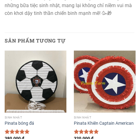
những bữa tiệc sinh nhật, mang lại không chỉ niềm vui mà
còn khơi dậy tinh thần chiến binh mạnh mẽ! 🥳🎁
SẢN PHẨM TƯƠNG TỰ
SINH NHẬT
SINH NHẬT
Pinata bóng đá
Pinata Khiên Captain American
380.000
₫
320.000
₫
Được xếp
Được xếp