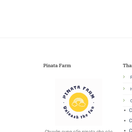
Pinata Farm
Tha
P
C
C
C
Chuyên cung cấp pinata cho các