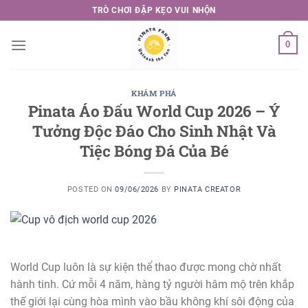
Skip
TRÒ CHƠI ĐẬP KẸO VUI NHỘN
to
content
0
KHÁM PHÁ
Pinata Áo Đấu World Cup 2026 – Ý
Tưởng Độc Đáo Cho Sinh Nhật Và
Tiệc Bóng Đá Của Bé
POSTED ON
09/06/2026
BY
PINATA CREATOR
World Cup luôn là sự kiện thể thao được mong chờ nhất
hành tinh. Cứ mỗi 4 năm, hàng tỷ người hâm mộ trên khắp
thế giới lại cùng hòa mình vào bầu không khí sôi động của