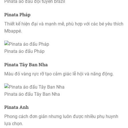
Pinata áo đấu đội tuyển brazil
Pinata Pháp
Thiết kế hiện đại và mạnh mẽ, phù hợp với các bé yêu thích
Mbappé.
Pinata áo đấu Pháp
Pinata Tây Ban Nha
Màu đỏ vàng rực rỡ tạo cảm giác lễ hội và năng động.
Pinata áo đấu Tây Ban Nha
Pinata Anh
Phong cách đơn giản nhưng luôn được nhiều phụ huynh
lựa chọn.