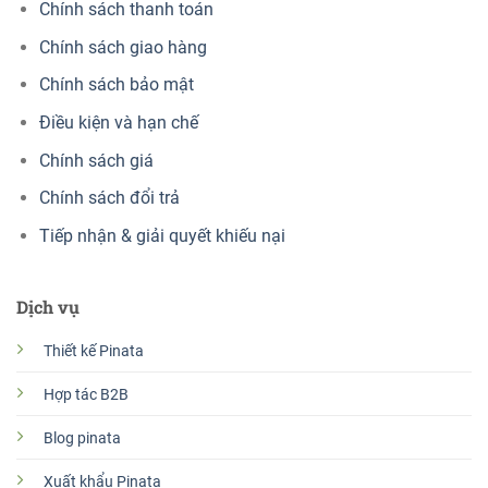
Chính sách thanh toán
Chính sách giao hàng
Chính sách bảo mật
Điều kiện và hạn chế
Chính sách giá
Chính sách đổi trả
Tiếp nhận & giải quyết khiếu nại
Dịch vụ
Thiết kế Pinata
Hợp tác B2B
Blog pinata
Xuất khẩu Pinata