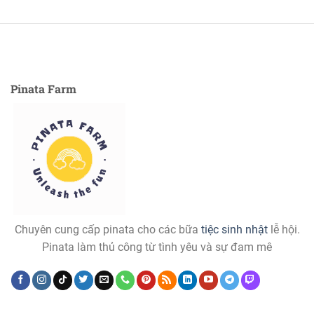
Pinata Farm
Chuyên cung cấp pinata cho các bữa
tiệc sinh nhật
lễ hội.
Pinata làm thủ công từ tình yêu và sự đam mê