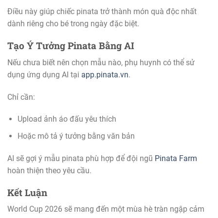
Điều này giúp chiếc pinata trở thành món quà độc nhất
dành riêng cho bé trong ngày đặc biệt.
Tạo Ý Tưởng Pinata Bằng AI
Nếu chưa biết nên chọn mẫu nào, phụ huynh có thể sử
dụng ứng dụng AI tại
app.pinata.vn
.
Chỉ cần:
Upload ảnh áo đấu yêu thích
Hoặc mô tả ý tưởng bằng văn bản
AI sẽ gợi ý mẫu pinata phù hợp để đội ngũ
Pinata Farm
hoàn thiện theo yêu cầu.
Kết Luận
World Cup 2026 sẽ mang đến một mùa hè tràn ngập cảm