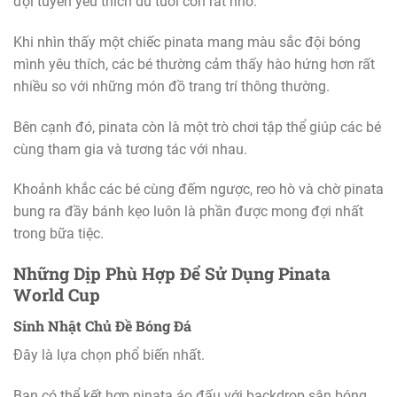
đội tuyển yêu thích dù tuổi còn rất nhỏ.
Khi nhìn thấy một chiếc pinata mang màu sắc đội bóng
mình yêu thích, các bé thường cảm thấy hào hứng hơn rất
nhiều so với những món đồ trang trí thông thường.
Bên cạnh đó, pinata còn là một trò chơi tập thể giúp các bé
cùng tham gia và tương tác với nhau.
Khoảnh khắc các bé cùng đếm ngược, reo hò và chờ pinata
bung ra đầy bánh kẹo luôn là phần được mong đợi nhất
trong bữa tiệc.
Những Dịp Phù Hợp Để Sử Dụng Pinata
World Cup
Sinh Nhật Chủ Đề Bóng Đá
Đây là lựa chọn phổ biến nhất.
Bạn có thể kết hợp pinata áo đấu với backdrop sân bóng,