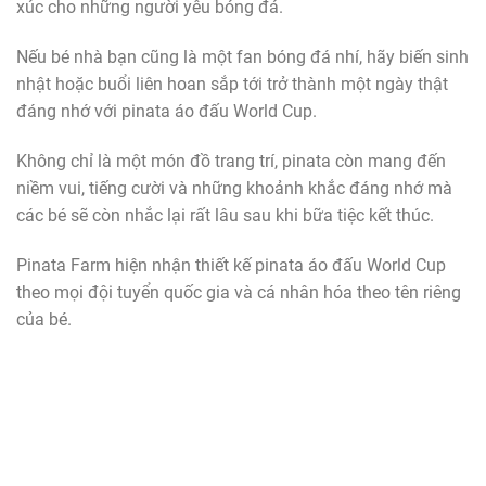
xúc cho những người yêu bóng đá.
Nếu bé nhà bạn cũng là một fan bóng đá nhí, hãy biến sinh
nhật hoặc buổi liên hoan sắp tới trở thành một ngày thật
đáng nhớ với pinata áo đấu World Cup.
Không chỉ là một món đồ trang trí, pinata còn mang đến
niềm vui, tiếng cười và những khoảnh khắc đáng nhớ mà
các bé sẽ còn nhắc lại rất lâu sau khi bữa tiệc kết thúc.
Pinata Farm hiện nhận thiết kế pinata áo đấu World Cup
theo mọi đội tuyển quốc gia và cá nhân hóa theo tên riêng
của bé.