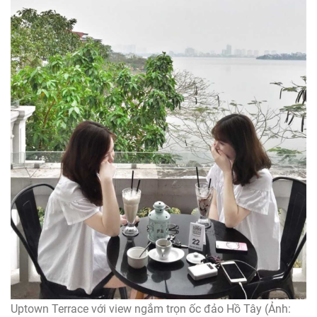
Uptown Terrace với view ngắm trọn ốc đảo Hồ Tây (Ảnh: