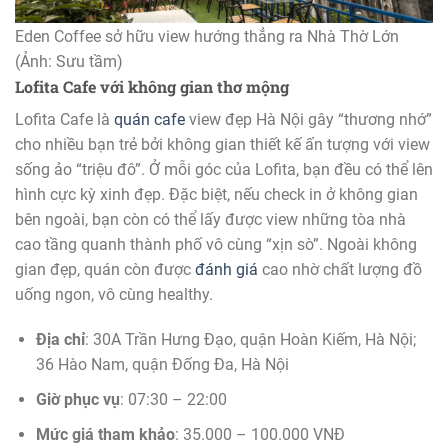
Eden Coffee sở hữu view hướng thẳng ra Nhà Thờ Lớn
(Ảnh: Sưu tầm)
Lofita Cafe với không gian thơ mộng
Lofita Cafe là
quán cafe
view đẹp Hà Nội gây “thương nhớ”
cho nhiều bạn trẻ bởi không gian thiết kế ấn tượng với view
sống ảo “triệu đô”. Ở mỗi góc của Lofita, bạn đều có thể lên
hình cực kỳ xinh đẹp. Đặc biệt, nếu check in ở không gian
bên ngoài, bạn còn có thể lấy được view những tòa nhà
cao tầng quanh thành phố vô cùng “xịn sò”. Ngoài không
gian đẹp, quán còn được
đánh giá
cao nhờ chất lượng đồ
uống ngon, vô cùng healthy.
Địa chỉ
: 30A Trần Hưng Đạo, quận Hoàn Kiếm, Hà Nội;
36 Hào Nam, quận Đống Đa, Hà Nội
Giờ phục vụ
: 07:30 – 22:00
Mức giá tham khảo
: 35.000 – 100.000 VNĐ