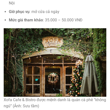
Nội
Giờ phục vụ
: mở cửa cả ngày
Mức giá tham khảo
: 35.000 – 50.000 VNĐ
Xofa Cafe & Bistro được mệnh danh là quán cà phê “không
ngủ” (Ảnh: Sưu tầm)