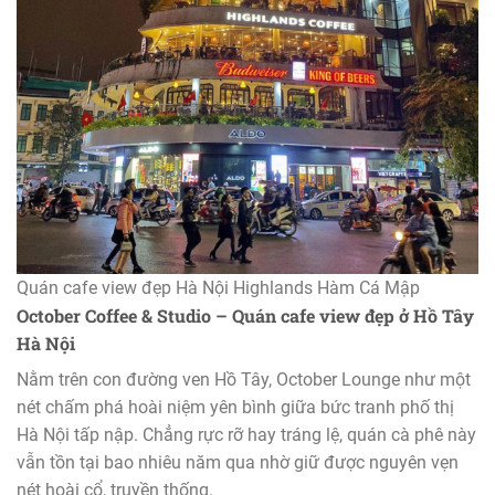
Quán cafe view đẹp Hà Nội Highlands Hàm Cá Mập
October Coffee & Studio – Quán cafe view đẹp ở Hồ Tây
Hà Nội
Nằm trên con đường ven Hồ Tây, October Lounge như một
nét chấm phá hoài niệm yên bình giữa bức tranh phố thị
Hà Nội tấp nập. Chẳng rực rỡ hay tráng lệ, quán cà phê này
vẫn tồn tại bao nhiêu năm qua nhờ giữ được nguyên vẹn
nét hoài cổ, truyền thống.