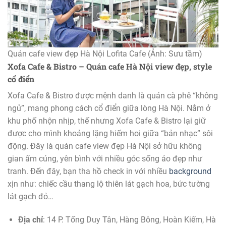
Quán cafe view đẹp Hà Nội Lofita Cafe (Ảnh: Sưu tầm)
Xofa Cafe & Bistro – Quán cafe Hà Nội view đẹp, style
cổ điển
Xofa Cafe & Bistro được mệnh danh là quán cà phê “không
ngủ”, mang phong cách cổ điển giữa lòng Hà Nội. Nằm ở
khu phố nhộn nhịp, thế nhưng Xofa Cafe & Bistro lại giữ
được cho mình khoảng lặng hiếm hoi giữa “bản nhạc” sôi
động. Đây là quán cafe view đẹp Hà Nội sở hữu không
gian ấm cúng, yên bình với nhiều góc sống ảo đẹp như
tranh. Đến đây, bạn tha hồ check in với nhiều
background
xịn như: chiếc cầu thang lộ thiên lát gạch hoa, bức tường
lát gạch đỏ…
Địa chỉ
: 14 P. Tống Duy Tân, Hàng Bông, Hoàn Kiếm, Hà