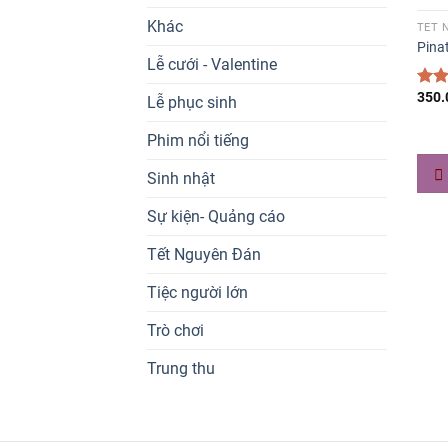
Khác
TẾT 
Pinat
Lễ cưới - Valentine
350
Đượ
Lễ phục sinh
hạn
5 sa
Phim nổi tiếng
Sinh nhật
Sự kiện- Quảng cáo
Tết Nguyên Đán
Tiệc người lớn
Trò chơi
Trung thu