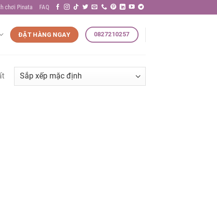
h chơi Pinata
FAQ
0827210257
ĐẶT HÀNG NGAY
ất