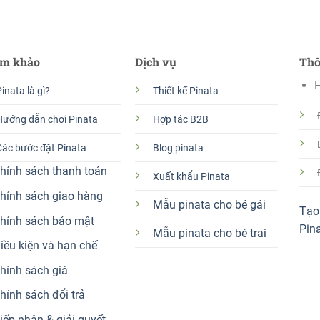
m khảo
Dịch vụ
Thô
H
inata là gì?
Thiết kế Pinata
Hướng dẫn chơi Pinata
Hợp tác B2B
Các bước đặt Pinata
Blog pinata
hính sách thanh toán
Xuất khẩu Pinata
hính sách giao hàng
Mẫu pinata cho bé gái
Tạo 
hính sách bảo mật
Pin
Mẫu pinata cho bé trai
iều kiện và hạn chế
hính sách giá
hính sách đổi trả
iếp nhận & giải quyết