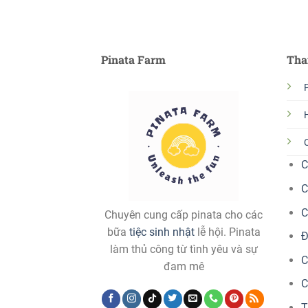
Pinata Farm
Tha
P
C
C
C
Chuyên cung cấp pinata cho các
bữa
tiệc sinh nhật
lễ hội. Pinata
Đ
làm thủ công từ tình yêu và sự
C
đam mê
C
T