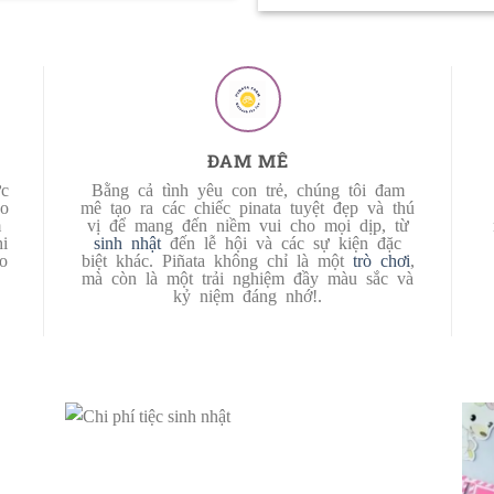
ĐAM MÊ
c
Bằng cả tình yêu con trẻ, chúng tôi đam
ảo
mê tạo ra các chiếc pinata tuyệt đẹp và thú
m
vị để mang đến niềm vui cho mọi dịp, từ
i
sinh nhật
đến lễ hội và các sự kiện đặc
o
biệt khác. Piñata không chỉ là một
trò chơi
,
mà còn là một trải nghiệm đầy màu sắc và
kỷ niệm đáng nhớ!.