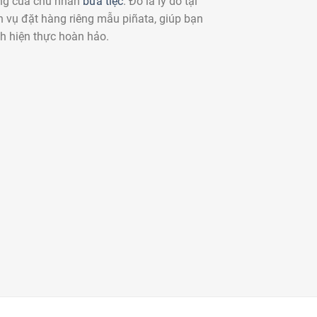
iêng của chủ nhân
bữa tiệc
. Đó là lý do tại
h vụ đặt hàng riêng mẫu piñata, giúp bạn
h hiện thực hoàn hảo.