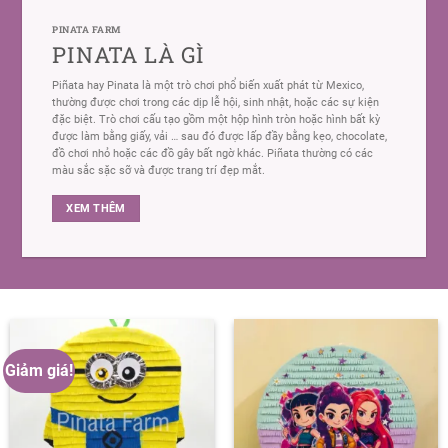
PINATA FARM
PINATA LÀ GÌ
Piñata hay Pinata là một trò chơi phổ biến xuất phát từ Mexico,
thường được chơi trong các dịp lễ hội, sinh nhật, hoặc các sự kiện
đặc biệt. Trò chơi cấu tạo gồm một hộp hình tròn hoặc hình bất kỳ
được làm bằng giấy, vải … sau đó được lấp đầy bằng kẹo, chocolate,
đồ chơi nhỏ hoặc các đồ gây bất ngờ khác. Piñata thường có các
màu sắc sặc sỡ và được trang trí đẹp mắt.
XEM THÊM
Giảm giá!