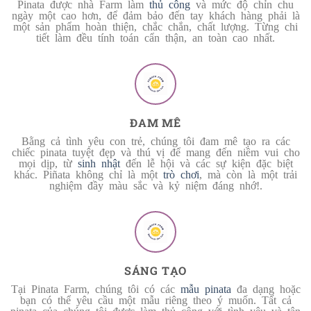
Pinata được nhà Farm làm
thủ công
và mức độ chỉn chu
ngày một cao hơn, để đảm bảo đến tay khách hàng phải là
một sản phẩm hoàn thiện, chắc chắn, chất lượng. Từng chi
tiết làm đều tính toán cẩn thận, an toàn cao nhất.
ĐAM MÊ
Bằng cả tình yêu con trẻ, chúng tôi đam mê tạo ra các
chiếc pinata tuyệt đẹp và thú vị để mang đến niềm vui cho
mọi dịp, từ
sinh nhật
đến lễ hội và các sự kiện đặc biệt
khác. Piñata không chỉ là một
trò chơi
, mà còn là một trải
nghiệm đầy màu sắc và kỷ niệm đáng nhớ!.
SÁNG TẠO
Tại Pinata Farm, chúng tôi có các
mẫu pinata
đa dạng hoặc
bạn có thể yêu cầu một mẫu riêng theo ý muốn. Tất cả
pinata của chúng tôi được làm thủ công với tình yêu và tận