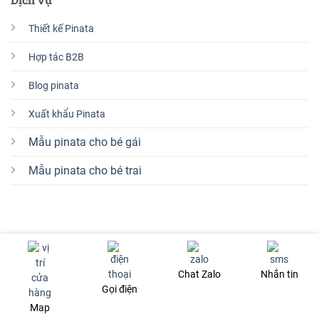
Thiết kế Pinata
Hợp tác B2B
Blog pinata
Xuất khẩu Pinata
Mẫu pinata cho bé gái
Mẫu pinata cho bé trai
Đặt pinata Hà Nội
Đặt pinata Tp Hồ Chí Minh
Đặt pinata Đà Nẵng
Đặt pinata Huế
Đặt pinata Hải Phòng
Chat Zalo
Nhắn tin
Copyright 2026 ©
Pinata Farm-Pinata handmade theo yêu cầu
Gọi điện
cho sinh nhật và sự kiện
Map