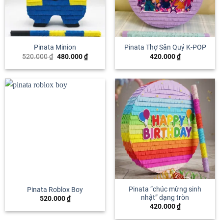
Pinata Minion
Pinata Thợ Săn Quỷ K-POP
Giá
Giá
520.000
₫
480.000
₫
420.000
₫
gốc
hiện
là:
tại
520.000 ₫.
là:
480.000 ₫.
Pinata “chúc mừng sinh
Pinata Roblox Boy
nhật” dạng tròn
520.000
₫
420.000
₫