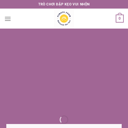
Skip
TRÒ CHƠI ĐẬP KẸO VUI NHỘN
to
content
0