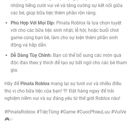
những tiếng cười vui vẻ và tăng cường sự kết nối giữa
các bé, giúp bữa tiệc thêm phần rộn ràng.
Phù Hợp Với Mọi Dịp:
Pinata Roblox là lựa chọn tuyệt
vời cho các bữa tiệc sinh nhật, lễ hội, hoặc buổi chơi
game cùng bạn bè, làm cho sự kiện thêm phần sinh
động và hấp dẫn.
Dễ Dàng Tùy Chỉnh:
Bạn có thể bổ sung các món quà
độc đáo theo ý thích để tạo sự bất ngờ cho các bé tham
gia.
Hãy để
Pinata Roblox
mang lại sự tươi vui và nhiều điều
thú vị cho bữa tiệc của bạn! 🎊 Đặt hàng ngay để trải
nghiệm niềm vui và sự đáng yêu từ thế giới Roblox nào!
#PinataRoblox #TiệcTùng #Game #CuocPhieuLuu #VuiVe
🎮✨