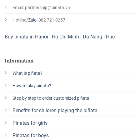
Email: partnership@pinata.vn
Hotline/
Zalo
: 082 721 0257
Buy pinata in Hanoi
|
Ho Chi Minh
|
Da Nang
|
Hue
Information
What is piñata?
How to play piñata?
Step by step to order customized piñata
Benefits for children playing the
piñata
Pinatas for girls
Pinatas for boys