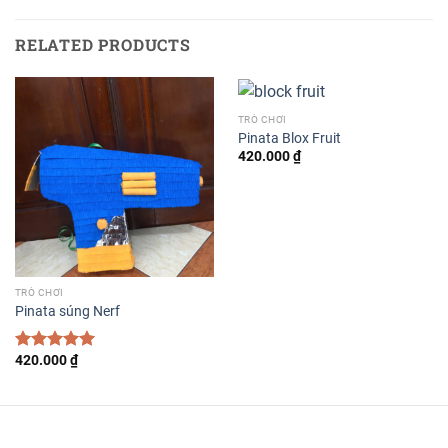
RELATED PRODUCTS
TRÒ CHƠI
Pinata Blox Fruit
420.000
₫
TRÒ CHƠI
Pinata súng Nerf
420.000
₫
Rated
5.00
out of 5