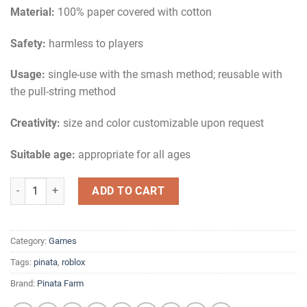
Material:
100% paper covered with cotton
Safety:
harmless to players
Usage:
single-use with the smash method; reusable with
the pull-string method
Creativity:
size and color customizable upon request
Suitable age:
appropriate for all ages
Roblox Piñata quantity
ADD TO CART
Category:
Games
Tags:
pinata
,
roblox
Brand:
Pinata Farm