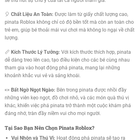
sẽ thu hút sự chú ý của tất cả người tham gia.
🎈
Chất Liệu An Toàn:
Được làm từ giấy chất lượng cao,
pinata Roblox không chỉ có độ bền tốt mà còn an toàn cho
trẻ em, giúp bé thoải mái vui chơi mà không lo ngại về chất
lượng.
📏
Kích Thước Lý Tưởng:
Với kích thước thích hợp, pinata
dễ dàng treo lên cao, tạo điều kiện cho các bé cùng nhau
tham gia vào hoạt động phá pinata, mang lại những
khoảnh khắc vui vẻ và sảng khoái.
🍬
Bất Ngờ Ngọt Ngào:
Bên trong pinata được nhồi đầy
những viên kẹo ngọt, đồ chơi nhỏ, và các món quà thú vị
khác, khiến việc phá pinata trở thành một cuộc khám phá
đáng nhớ, tràn đầy niềm vui cho mọi người.
Tại Sao Bạn Nên Chọn Pinata Roblox?
Vui Nhộn và Thú Vị:
Hoạt động phá pinata sẽ tạo ra