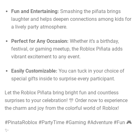
Fun and Entertaining:
Smashing the piñata brings
laughter and helps deepen connections among kids for
a lively party atmosphere.
Perfect for Any Occasion:
Whether it’s a birthday,
festival, or gaming meetup, the Roblox Piñata adds
vibrant excitement to any event.
Easily Customizable:
You can tuck in your choice of
special gifts inside to surprise every participant.
Let the Roblox Piñata bring bright fun and countless
surprises to your celebration! 🎊 Order now to experience
the charm and joy from the colorful world of Roblox!
#PinataRoblox #PartyTime #Gaming #Adventure #Fun 🎮
✨