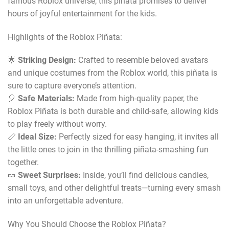
famous Roblox universe, this piñata promises to deliver
hours of joyful entertainment for the kids.
Highlights of the Roblox Piñata:
🌟
Striking Design:
Crafted to resemble beloved avatars
and unique costumes from the Roblox world, this piñata is
sure to capture everyone’s attention.
🎈
Safe Materials:
Made from high-quality paper, the
Roblox Piñata is both durable and child-safe, allowing kids
to play freely without worry.
📏
Ideal Size:
Perfectly sized for easy hanging, it invites all
the little ones to join in the thrilling piñata-smashing fun
together.
🍬
Sweet Surprises:
Inside, you’ll find delicious candies,
small toys, and other delightful treats—turning every smash
into an unforgettable adventure.
Why You Should Choose the Roblox Piñata?