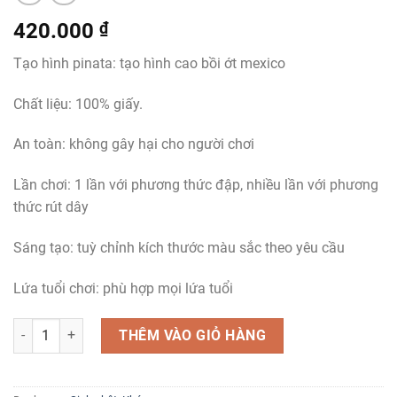
420.000
₫
Tạo hình pinata: tạo hình cao bồi ớt mexico
Chất liệu: 100% giấy.
An toàn: không gây hại cho người chơi
Lần chơi: 1 lần với phương thức đập, nhiều lần với phương
thức rút dây
Sáng tạo: tuỳ chỉnh kích thước màu sắc theo yêu cầu
Lứa tuổi chơi: phù hợp mọi lứa tuổi
Pinata Cao bồi Ớt số lượng
THÊM VÀO GIỎ HÀNG