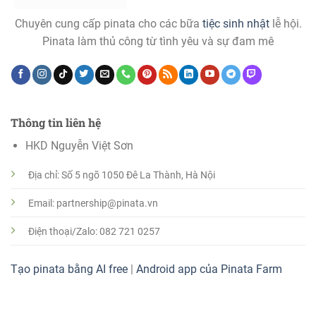
Chuyên cung cấp pinata cho các bữa
tiệc sinh nhật
lễ hội.
Pinata làm thủ công từ tình yêu và sự đam mê
Thông tin liên hệ
HKD Nguyễn Việt Sơn
Địa chỉ: Số 5 ngõ 1050 Đê La Thành, Hà Nội
Email: partnership@pinata.vn
Điện thoại/Zalo: 082 721 0257
Tạo pinata bằng AI free
|
Android app của Pinata Farm