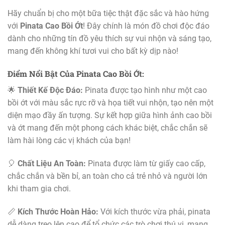
Hãy chuẩn bị cho một bữa tiệc thật đặc sắc và hào hứng
với
Pinata Cao Bồi Ớt
! Đây chính là món đồ chơi độc đáo
dành cho những tín đồ yêu thích sự vui nhộn và sáng tạo,
mang đến không khí tươi vui cho bất kỳ dịp nào!
Điểm Nổi Bật Của Pinata Cao Bồi Ớt:
🌟
Thiết Kế Độc Đáo:
Pinata được tạo hình như một cao
bồi ớt với màu sắc rực rỡ và họa tiết vui nhộn, tạo nên một
diện mạo đầy ấn tượng. Sự kết hợp giữa hình ảnh cao bồi
và ớt mang đến một phong cách khác biệt, chắc chắn sẽ
làm hài lòng các vị khách của bạn!
🎈
Chất Liệu An Toàn:
Pinata được làm từ giấy cao cấp,
chắc chắn và bền bỉ, an toàn cho cả trẻ nhỏ và người lớn
khi tham gia chơi.
📏
Kích Thước Hoàn Hảo:
Với kích thước vừa phải, pinata
dễ dàng treo lên cao để tổ chức các trò chơi thú vị, mang