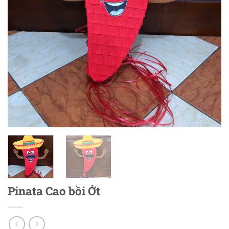
Pinata Cao bồi Ớt