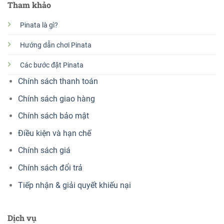
Tham khảo
Pinata là gì?
Hướng dẫn chơi Pinata
Các bước đặt Pinata
Chính sách thanh toán
Chính sách giao hàng
Chính sách bảo mật
Điều kiện và hạn chế
Chính sách giá
Chính sách đổi trả
Tiếp nhận & giải quyết khiếu nại
Dịch vụ