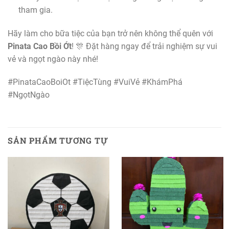
tham gia.
Hãy làm cho bữa tiệc của bạn trở nên không thể quên với
Pinata Cao Bồi Ớt
! 🎊 Đặt hàng ngay để trải nghiệm sự vui
vẻ và ngọt ngào này nhé!
#PinataCaoBoiOt #TiệcTùng #VuiVẻ #KhámPhá
#NgọtNgào
SẢN PHẨM TƯƠNG TỰ