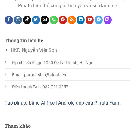
Pinata làm thủ công từ tình yêu và sự đam mê
Thông tin liên hệ
HKD Nguyễn Việt Sơn
Địa chỉ: Số 5 ngõ 1050 Đê La Thành, Hà Nội
Email: partnership@pinata.vn
Điện thoại/Zalo: 082 721 0257
Tạo pinata bằng AI free
|
Android app của Pinata Farm
Tham khảo