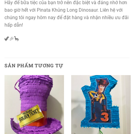
Hãy để bữa tiệc của bạn trở nên đặc biệt và đáng nhớ hơn
bao giờ hết với Pinata Khủng Long Dinosaur. Liên hệ với
chúng tôi ngay hôm nay để đặt hàng và nhận nhiều ưu đãi
hấp dẫn!
🦖🎉🦕
SẢN PHẨM TƯƠNG TỰ