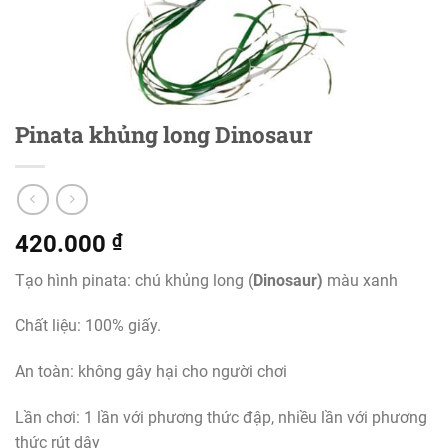
Pinata khủng long Dinosaur
420.000
₫
Tạo hình pinata: chú khủng long (
Dinosaur)
màu xanh
Chất liệu: 100% giấy.
An toàn: không gây hại cho người chơi
Lần chơi: 1 lần với phương thức đập, nhiều lần với phương
thức rút dây