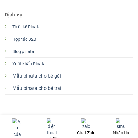
Dịch vụ
Thiết kế Pinata
Hợp tác B2B
Blog pinata
Xuất khẩu Pinata
Mẫu pinata cho bé gái
Mẫu pinata cho bé trai
Đặt pinata Hà Nội
Đặt pinata Tp Hồ Chí Minh
Đặt pinata Đà Nẵng
Đặt pinata Huế
Đặt pinata Hải Phòng
Chat Zalo
Nhắn tin
Copyright 2026 ©
Pinata Farm-Pinata handmade theo yêu cầu