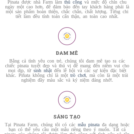
Pinata được nhà Farm làm
thủ công
và mức độ chỉn chu
ngày một cao hơn, để đảm bảo đến tay khách hàng phải là
một sản phẩm hoàn thiện, chắc chắn, chất lượng. Từng chi
tiết làm đều tính toán cẩn thận, an toàn cao nhất.
ĐAM MÊ
Bằng cả tình yêu con trẻ, chúng tôi đam mê tạo ra các
chiếc pinata tuyệt đẹp và thú vị để mang đến niềm vui cho
mọi dịp, từ
sinh nhật
đến lễ hội và các sự kiện đặc biệt
khác. Piñata không chỉ là một
trò chơi
, mà còn là một trải
nghiệm đầy màu sắc và kỷ niệm đáng nhớ!.
SÁNG TẠO
Tại Pinata Farm, chúng tôi có các
mẫu pinata
đa dạng hoặc
bạn có thể yêu cầu một mẫu riêng theo ý muốn. Tất cả
pinata của chúng tôi được làm thủ công với tình yêu và tận